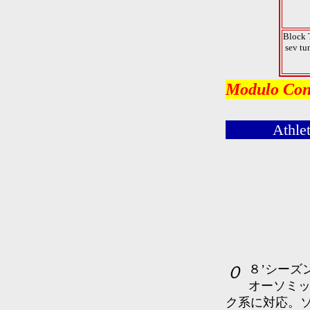
Block 
sev tu
Modulo Conc
Athle
０８’シーズン登場の新素材。オーソミック・ビスコテン。表面の
オーソミ
ク系に対応。