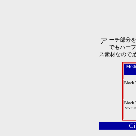
アーチ部分を支えるレインフォースメントも多彩。またこの素材
でもハー
ス素材なので
Modu
Block 
Block 
sev tu
Ci