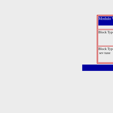
Modulo W
Block Typ
Block Typ
sev tune