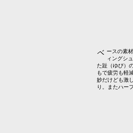
ベースの素材を薄くして、余裕のないシューズに対応。ドライヴ
ィングシ
た趾（ゆび）
もで疲労も軽
妙だけども激
り。またハー