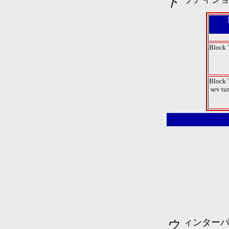
Block 
Block 
sev tu
ウィンターバージョンのベースをポリイーター・パイロフレック