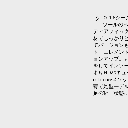
２０１6シーズン登場のニュースリムタイプのレースバージョン。
ソールの
ディアフィッ
材でしっかり
でバージョン
ト・エレメン
ョンアップ。
をしてインソ
よりHDバキ
eskimor
膏で足型モデ
足の癖、状態