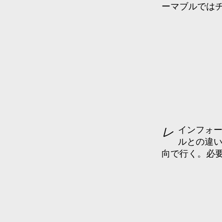
ーマブルでは
レインフォースメントも多彩な中からセレクト。コンフォーマブ
ルとの違
向で行く。必