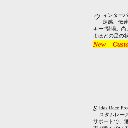
ウィンターバージョンで、好評のブロックタイプ仕様。足裏の安
定感、伝達
キー”登場。
よほどの足の
New Custo
Sidas Race Program からのアイテム。２０２３シーズン初登場のカ
スタムレー
サポートで、